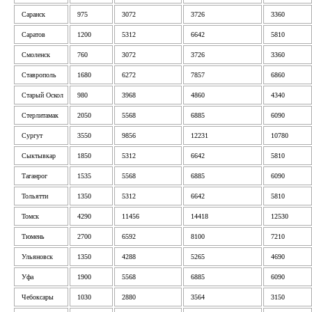
Саранск
975
3072
3726
3360
Саратов
1200
5312
6642
5810
Смоленск
760
3072
3726
3360
Ставрополь
1680
6272
7857
6860
Старый Оскол
980
3968
4860
4340
Стерлитамак
2050
5568
6885
6090
Сургут
3550
9856
12231
10780
Сыктывкар
1850
5312
6642
5810
Таганрог
1535
5568
6885
6090
Тольятти
1350
5312
6642
5810
Томск
4290
11456
14418
12530
Тюмень
2700
6592
8100
7210
Ульяновск
1350
4288
5265
4690
Уфа
1900
5568
6885
6090
Чебоксары
1030
2880
3564
3150