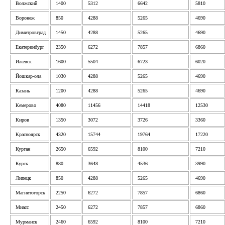
Волжский
1400
5312
6642
5810
Воронеж
850
4288
5265
4690
Димитровград
1450
4288
5265
4690
Екатеринбург
2350
6272
7857
6860
Ижевск
1600
5504
6723
6020
Йошкар-ола
1030
4288
5265
4690
Казань
1200
4288
5265
4690
Кемерово
4080
11456
14418
12530
Киров
1350
3072
3726
3360
Красноярск
4320
15744
19764
17220
Курган
2650
6592
8100
7210
Курск
880
3648
4536
3990
Липецк
850
4288
5265
4690
Магнитогорск
2250
6272
7857
6860
Миасс
2450
6272
7857
6860
Мурманск
2460
6592
8100
7210