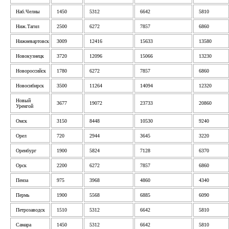
Наб.Челны
1450
5312
6642
5810
Ниж.Тагил
2500
6272
7857
6860
Нижневартовск
3009
12416
15633
13580
Новокузнецк
3720
12096
15066
13230
Новороссийск
1780
6272
7857
6860
Новосибирск
3500
11264
14094
12320
Новый
3677
19072
23733
20860
Уренгой
Омск
3150
8448
10530
9240
Орел
720
2944
3645
3220
Оренбург
1900
5824
7128
6370
Орск
2200
6272
7857
6860
Пенза
975
3968
4860
4340
Пермь
1900
5568
6885
6090
Петрозаводск
1510
5312
6642
5810
Самара
1450
5312
6642
5810