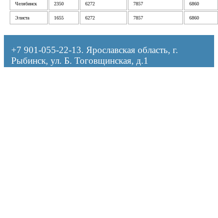
Челябинск
2350
6272
7857
6860
Элиста
1655
6272
7857
6860
+7 901-055-22-13
. Ярославская область, г.
Рыбинск, ул. Б. Тоговщинская, д.1
Оформляя заказ, я даю согласие на обработку персональных данных