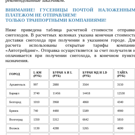
рекомендованные заказчиком.
ВНИМАНИЕ! ГУСЕНИЦЫ ПОЧТОЙ НАЛОЖЕННЫ
ПЛАТЕЖОМ НЕ ОТПРАВЛЯЕМ!
ТОЛЬКО ТРАНПОРТНЫМИ КОМПАНИЯМИ!
Ниже приведена таблица расчетной стоимости отправк
снегоходов. В расчетных колонках указана конечная стоимост
доставки снегохода при получении в указанном городе. Дл
расчета использованы открытые тарифы компани
«Автотрейдинг». Отправка осуществляется за счет получателя 
оплачивается при получении снегохода, в конечном пункт
назначения.
L-КМ
БУРАН А И L
БУРАН МД И LD
ТАЙГА
ГОРОД
(РУБ)
(РУБ)
(РУБ)
(РУБ)
Архангельск
997
2880
3564
3150
Барнаул
3740
11456
14418
12530
Белгород
1010
3968
4860
4340
Брянск
740
4480
5589
4900
Волгоград
1350
5312
6642
5810
Волжск
1130
4288
5265
4690