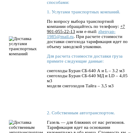
способами:
1. Услугами транспортных компаний.
По вопросу выбора транспортной
компании обращайтесь по телефону:
+7
901-055-22-13
или e-mail:
zhenyap-
1985@mail.ru
. При расчете стоимости
доставки снегохода тарификация идет по
объему заводской упаковки.
Для расчета стоимости доставки груза
примите следующие данные:
снегоходы Буран СБ-640 А и L – 3.2 м3
снегоходы Буран СБ-640 МД и LD – 4,05
м3
модели снегоходов Тайга – 3,5 м3
2. Собственным автотранспортом.
Газель — для ближних от нас регионов.
Тарификация идет на основании
километража в оба конца. Стоимость км. –