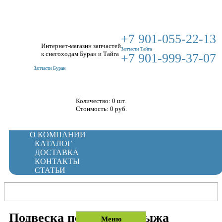
+7 901-055-22-13
Интернет-магазин запчастей
Запчасти Тайга
к снегоходам Буран и Тайга
+7 901-999-37-07
Запчасти Буран
Корзина
Количество: 0 шт.
Стоимость:
0
руб.
О КОМПАНИИ
КАТАЛОГ
ДОСТАВКА
КОНТАКТЫ
СТАТЬИ
Подвеска передняя и лыжа
Меню