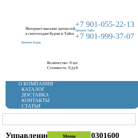
+7 901-055-22-13
Интернет-магазин запчастей
Запчасти Тайга
к снегоходам Буран и Тайга
+7 901-999-37-07
Запчасти Буран
Корзина
Количество: 0 шт.
Стоимость:
0
руб.
О КОМПАНИИ
КАТАЛОГ
ДОСТАВКА
КОНТАКТЫ
СТАТЬИ
Управление рулевое L30301600
Меню