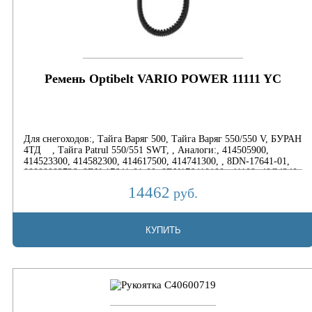
Ремень Optibelt VARIO POWER 11111 YC
Для снегоходов:, Тайга Варяг 500, Тайга Варяг 550/550 V, БУРАН
4ТД , Тайга Patrul 550/551 SWT, , Аналоги:, 414505900,
414523300, 414582300, 414617500, 414741300, , 8DN-17641-01,
00000003736, 8DN-17641-01-00, 8DN176410100,, 11109, 40G4340,
40C4340, 37G4322, 38T4400, 38X4400
14462
руб.
КУПИТЬ