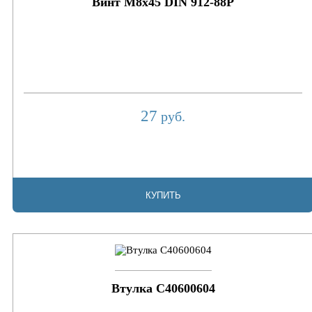
Винт М8х45 DIN 912-88P
27
руб.
КУПИТЬ
Втулка C40600604