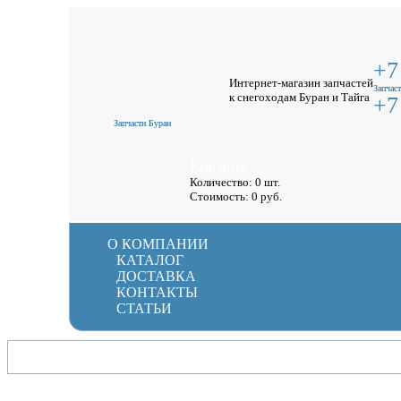
+7
Интернет-магазин запчастей
Запчаст
к снегоходам Буран и Тайга
+7
Запчасти Буран
Корзина
Количество: 0 шт.
Стоимость:
0
руб.
О КОМПАНИИ
КАТАЛОГ
ДОСТАВКА
КОНТАКТЫ
СТАТЬИ