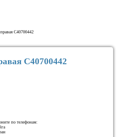
правая C40700442
равая C40700442
оните по телефонам:
йга
ран