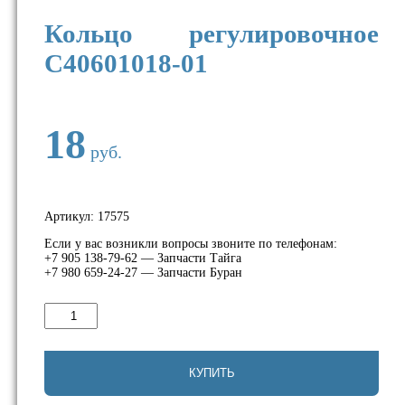
Кольцо регулировочное
C40601018-01
18
руб.
Артикул:
17575
Если у вас возникли вопросы звоните по телефонам:
+7 905 138-79-62 — Запчасти Тайга
+7 980 659-24-27 — Запчасти Буран
Количество
товара
Кольцо
регулировочное
C40601018-
КУПИТЬ
01