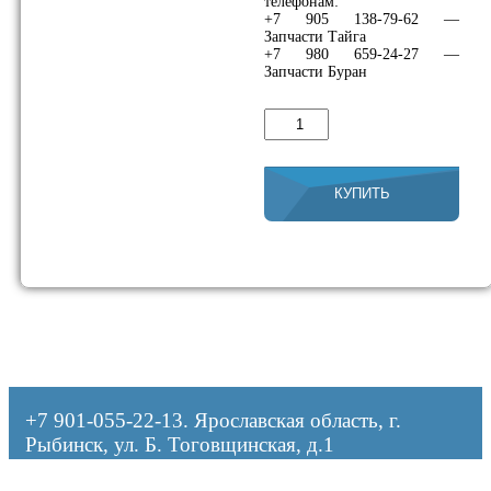
телефонам:
+7 905 138-79-62 —
Запчасти Тайга
+7 980 659-24-27 —
Запчасти Буран
Количество
товара
Насос
топливный
A73D
КУПИТЬ
«SUNWORLD
INDUSTRIAL
CO.LTD»,Тайвань
+7 901-055-22-13
. Ярославская область, г.
Рыбинск, ул. Б. Тоговщинская, д.1
Оформляя заказ, я даю согласие на обработку персональных данных