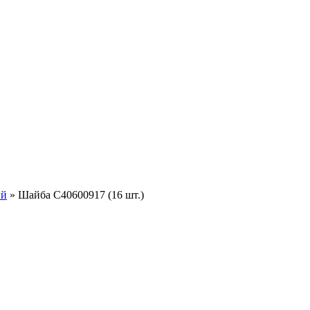
ый
»
Шайба C40600917 (16 шт.)