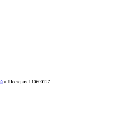
ый
»
Шестерня L10600127