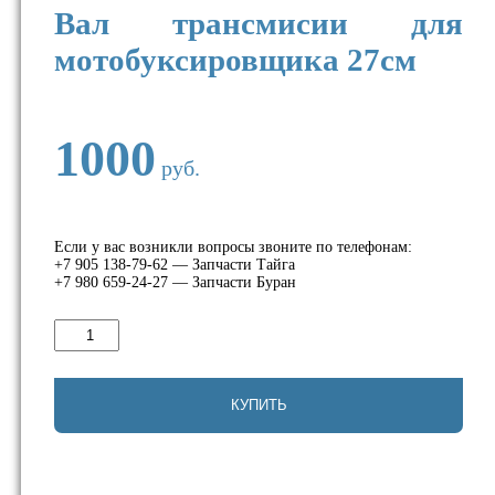
Вал трансмисии для
мотобуксировщика 27см
1000
руб.
Если у вас возникли вопросы звоните по телефонам:
+7 905 138-79-62 — Запчасти Тайга
+7 980 659-24-27 — Запчасти Буран
Количество
товара
Вал
трансмисии
для
КУПИТЬ
мотобуксировщика
27см