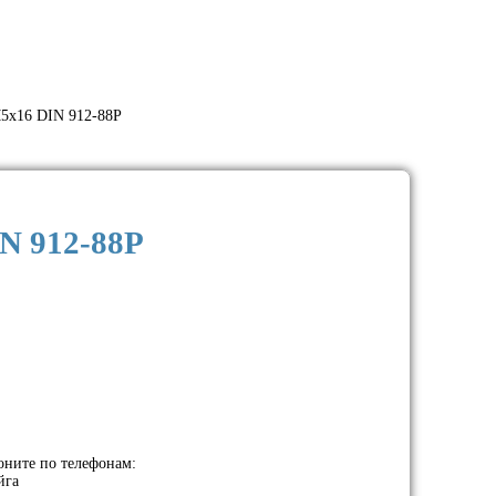
5х16 DIN 912-88P
N 912-88P
оните по телефонам:
йга