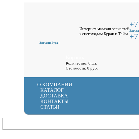
+7
Интернет-магазин запчастей
Запчаст
к снегоходам Буран и Тайга
+7
Запчасти Буран
Корзина
Количество: 0 шт.
Стоимость:
0
руб.
О КОМПАНИИ
КАТАЛОГ
ДОСТАВКА
КОНТАКТЫ
СТАТЬИ